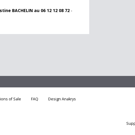
tine BACHELIN au 06 12 12 08 72
-
ions of Sale
FAQ
Design Anakrys
Supp