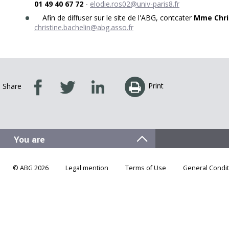
01 49 40 67 72
-
elodie.ros02@univ-paris8.fr
Afin de diffuser sur le site de l'ABG, contcater
Mme Chris
christine.bachelin@abg.asso.fr
Print
Share
© ABG 2026
Legal mention
Terms of Use
General Condit