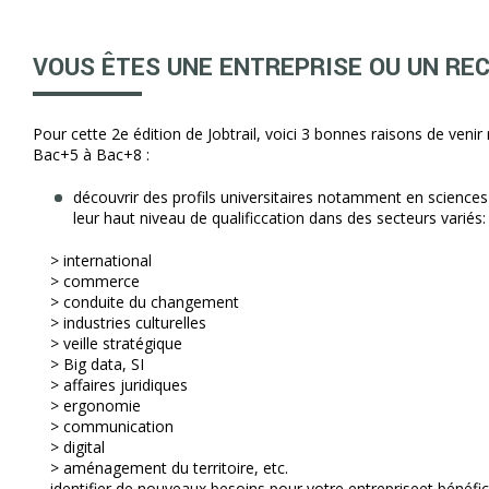
VOUS ÊTES UNE ENTREPRISE OU UN RE
Pour cette 2e édition de Jobtrail, voici 3 bonnes raisons de venir 
Bac+5 à Bac+8 :
découvrir des profils universitaires notamment en science
leur haut niveau de qualificcation dans des secteurs variés:
> international
> commerce
> conduite du changement
> industries culturelles
> veille stratégique
> Big data, SI
> affaires juridiques
> ergonomie
> communication
> digital
> aménagement du territoire, etc.
identifier de nouveaux besoins pour votre entrepriseet bénéfic