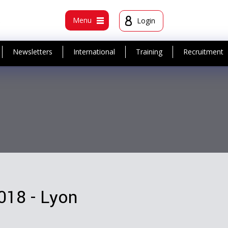
t
Menu
Login
Newsletters
International
Training
Recruitment
018 - Lyon