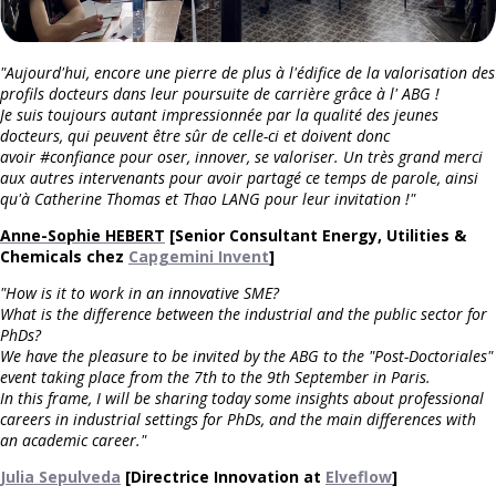
"Aujourd'hui, encore une pierre de plus à l'édifice de la valorisation des
profils docteurs dans leur poursuite de carrière grâce à l' ABG !
Je suis toujours autant impressionnée par la qualité des jeunes
docteurs, qui peuvent être sûr de celle-ci et doivent donc
avoir #confiance pour oser, innover, se valoriser. Un très grand merci
aux autres intervenants pour avoir partagé ce temps de parole, ainsi
qu'à Catherine Thomas et Thao LANG pour leur invitation !"
Anne-Sophie HEBERT
[Senior Consultant Energy, Utilities &
Chemicals chez
Capgemini Invent
]
"How is it to work in an innovative SME?
What is the difference between the industrial and the public sector for
PhDs?
We have the pleasure to be invited by the ABG to the "Post-Doctoriales"
event taking place from the 7th to the 9th September in Paris.
In this frame, I will be sharing today some insights about professional
careers in industrial settings for PhDs, and the main differences with
an academic career."
Julia Sepulveda
[Directrice Innovation at
Elveflow
]