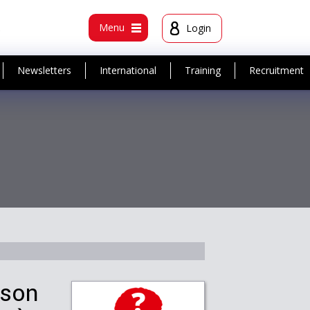
t
Menu
Login
Newsletters
International
Training
Recruitment
 son