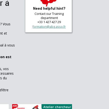
r à
Need helpful hint?
Contact our Training
department
+33 1 427 427 29
 ? Vous
formation@abg.asso.fr
nt et
al à vous
ion est
s, vos
cessaires
rs du
d’être