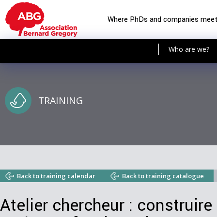
Where PhDs and companies mee
Who are we?
TRAINING
Back to training calendar
Back to training catalogue
Atelier chercheur : construire