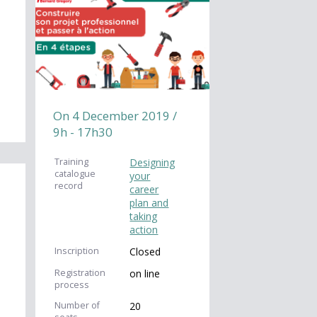
On 4 December 2019 /
9h - 17h30
Training
Designing
catalogue
your
record
career
plan and
taking
action
Inscription
Closed
Registration
on line
process
Number of
20