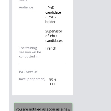
seats
Audience
- PhD
candidate
- PhD-
holder
-
Supervisor
of PhD
candidates
The training
French
session will be
conducted in:
Paid service
Rate (per person)
80 €
TTC
You are notified as soon as a new