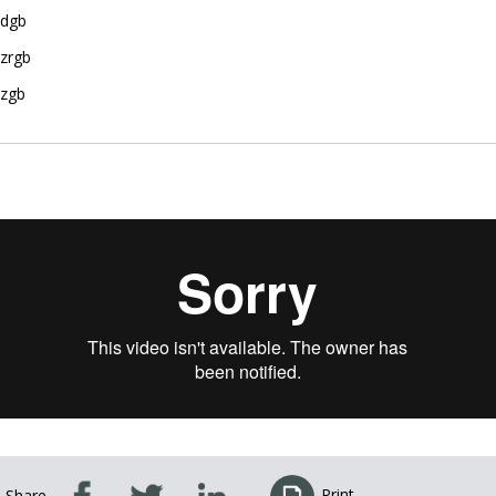
dgb
zrgb
zgb
Print
Share