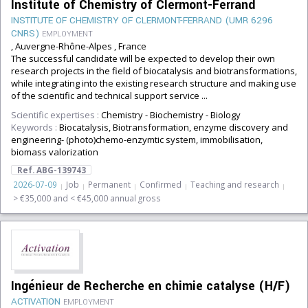
Institute of Chemistry of Clermont-Ferrand
INSTITUTE OF CHEMISTRY OF CLERMONT-FERRAND (UMR 6296
CNRS)
EMPLOYMENT
, Auvergne-Rhône-Alpes , France
The successful candidate will be expected to develop their own
research projects in the field of biocatalysis and biotransformations,
while integrating into the existing research structure and making use
of the scientific and technical support service ...
Scientific expertises :
Chemistry
-
Biochemistry
-
Biology
Keywords :
Biocatalysis, Biotransformation, enzyme discovery and
engineering- (photo)chemo-enzymtic system, immobilisation,
biomass valorization
Ref. ABG-139743
2026-07-09
Job
Permanent
Confirmed
Teaching and research
> €35,000 and < €45,000 annual gross
Ingénieur de Recherche en chimie catalyse (H/F)
ACTIVATION
EMPLOYMENT