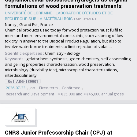
formulations of wood preservation treatments
UNIVERSITÉ DE LORRAINE - LABORATOIRE D'ETUDES ET DE
RECHERCHE SUR LA MATÉRIAU BOIS
EMPLOYMENT
Nancy , Grand Est , France
Chemical products used today for wood protection must fulfil to
more and more environmental constraints, such as being of low
toxicity in answer to the Biocidal Product Regulation, but also to
involve waterborne treatments to limit rejection of volati ...
Scientific expertises :
Chemistry
-
Biology
Keywords :
gelator hemisynthesis, green chemistry, self assembling
and gelling properties characterization, wood preservation,
microbiology (durability test), microscopical characterizations,
interdisciplinarity
Ref. ABG-139901
2026-07-23
Job
Fixed-term
Confirmed
Research and Development
> €35,000 and < €45,000 annual gross
CNRS Junior Professorship Chair (CPJ) at