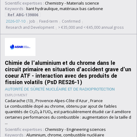
Scientific expertises :
Chemistry
-
Materials science
Keywords :
liant hydraulique, matériaux bas carbone
Ref. ABG-139806
2026-07-10
Job
Fixed-term
Confirmed
Research and Development
> €35,000 and < €45,000 annual gross
Chimie de l'aluminium et du chrome dans le
circuit primaire en situation d'accident grave d'un
coeur ATF - interaction avec des produits de
fission volatils (PsD RES26-1)
AUTORITÉ DE SÛRETÉ NUCLÉAIRE ET DE RADIOPROTECTION
EMPLOYMENT
Cadarache (13) , Provence-Alpes-Côte d'Azur , France
Le combustible dopé au chrome, obtenu par ajout de faibles
quantités de Cr₂O₃ à l'UO₂, est particulièrement étudié car il améliore
certaines performances du combustible : augmentation de la taille d
...
Scientific expertises :
Chemistry
-
Engineering sciences
Keywords :
Aluminium, chrome, combustible nucléaire