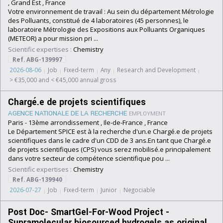
, Grand Est , France
Votre environnement de travail : Au sein du département Métrologie
des Polluants, constitué de 4 laboratoires (45 personnes), le
laboratoire Métrologie des Expositions aux Polluants Organiques
(METEOR) a pour mission pri ...
Scientific expertises :
Chemistry
Ref. ABG-139997
2026-08-06
Job
Fixed-term
Any
Research and Development
> €35,000 and < €45,000 annual gross
Chargé.e de projets scientifiques
AGENCE NATIONALE DE LA RECHERCHE
EMPLOYMENT
Paris - 13ème arrondissement , Ile-de-France , France
Le Département SPICE est à la recherche d'un.e Chargé.e de projets
scientifiques dans le cadre d'un CDD de 3 ans.En tant que Chargé.e
de projets scientifiques (CPS) vous serez mobilisé.e principalement
dans votre secteur de compétence scientifique pou ...
Scientific expertises :
Chemistry
Ref. ABG-139940
2026-07-27
Job
Fixed-term
Junior
Negociable
Post Doc- SmartGel-For-Wood Project -
Supramolecular biosourced hydrogels as original