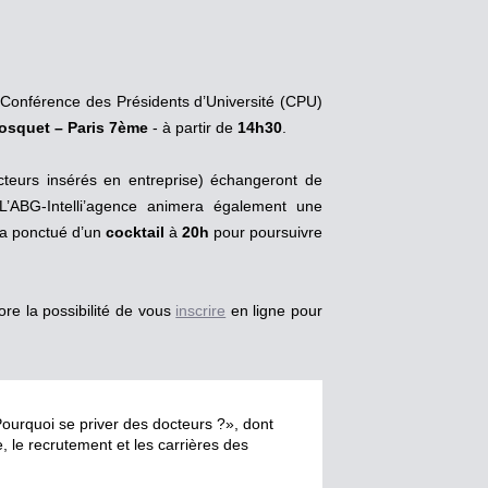
a Conférence des Présidents d’Université (CPU)
osquet – Paris 7ème
- à partir de
14h30
.
docteurs insérés en entreprise) échangeront de
 L’ABG-Intelli’agence animera également une
era ponctué d’un
cocktail
à
20h
pour poursuivre
e la possibilité de vous
inscrire
en ligne pour
Pourquoi se priver des docteurs ?», dont
re, le recrutement et les carrières des