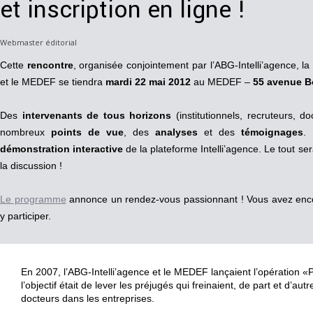
et inscription en ligne !
Webmaster éditorial
Cette
rencontre
, organisée conjointement par l’ABG-Intelli’agence, l
et le MEDEF se tiendra
mardi 22 mai 2012
au MEDEF –
55 avenue B
Des
intervenants de tous horizons
(institutionnels, recruteurs, 
nombreux
points de vue
, des
analyses
et des
témoignages
.
démonstration interactive
de la plateforme Intelli’agence. Le tout s
la discussion !
Le programme
annonce un rendez-vous passionnant ! Vous avez encor
y participer.
En 2007, l’ABG-Intelli’agence et le MEDEF lançaient l’opération «
l’objectif était de lever les préjugés qui freinaient, de part et d’aut
docteurs dans les entreprises.