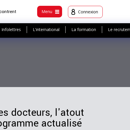
ncontrent
Menu
Connexion
Infolettres
L'international
La formation
Le recrute
s docteurs, l'atout
rogramme actualisé