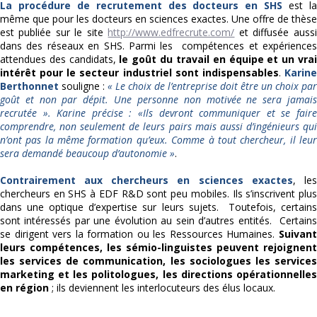
La procédure de recrutement des docteurs en SHS
est l
même que pour les docteurs en sciences exactes. Une offre de thèse
est publiée sur le site
http://www.edfrecrute.com/
et diffusée aussi
dans des réseaux en SHS. Parmi les compétences et expériences
attendues des candidats,
le goût du travail en équipe et un vra
intérêt pour le secteur industriel sont indispensables
.
Karin
Berthonnet
souligne :
« Le choix de l’entreprise doit être un choix par
goût et non par dépit. Une personne non motivée ne sera jamais
recrutée ». Karine précise : «Ils devront communiquer et se faire
comprendre, non seulement de leurs pairs mais aussi d’ingénieurs qui
n’ont pas la même formation qu’eux. Comme à tout chercheur, il leur
sera demandé beaucoup d’autonomie »
.
Contrairement aux chercheurs en sciences exactes
, le
chercheurs en SHS à EDF R&D sont peu mobiles. Ils s’inscrivent plus
dans une optique d’expertise sur leurs sujets. Toutefois, certains
sont intéressés par une évolution au sein d’autres entités. Certains
se dirigent vers la formation ou les Ressources Humaines.
Suivant
leurs compétences, les sémio-linguistes peuvent rejoignent
les services de communication, les sociologues les services
marketing et les politologues, les directions opérationnelles
en région
; ils deviennent les interlocuteurs des élus locaux.