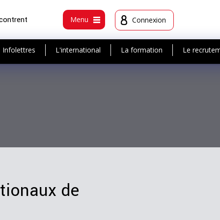
ncontrent
Menu
Connexion
Infolettres
L'international
La formation
Le recrute
ationaux de