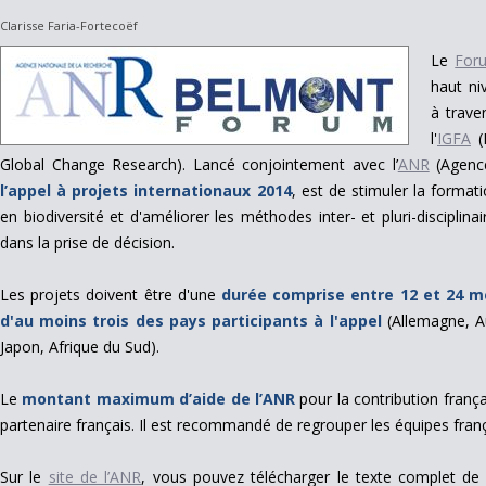
Clarisse Faria-Fortecoëf
Le
For
haut ni
à trave
l'
IGFA
(
Global Change Research). Lancé conjointement avec
l’
ANR
(Agence
l’appel à projets internationaux 2014
, est de stimuler la format
en biodiversité et d'améliorer les méthodes inter- et pluri-disciplin
dans la prise de décision.
Les projets doivent être d'une
durée comprise entre 12 et 24 m
d'au moins trois des pays participants à l'appel
(Allemagne, Au
Japon, Afrique du Sud).
Le
montant maximum d’aide de l’ANR
pour la contribution frança
partenaire français. Il est recommandé de regrouper les équipes franç
Sur le
site de l’ANR
, vous pouvez télécharger le texte complet de l