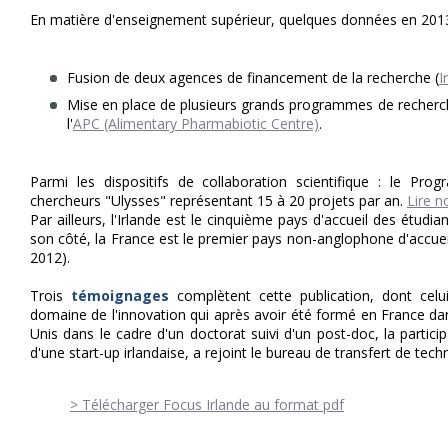
En matière d'enseignement supérieur, quelques données en 2013
Fusion de deux agences de financement de la recherche (
I
Mise en place de plusieurs grands programmes de recherc
l'
APC (Alimentary Pharmabiotic Centre)
.
Parmi les dispositifs de collaboration scientifique : le Pro
chercheurs "Ulysses" représentant 15 à 20 projets par an.
Lire n
Par ailleurs, l'Irlande est le cinquième pays d'accueil des étud
son côté, la France est le premier pays non-anglophone d'accuei
2012).
Trois
témoignages
complètent cette publication, dont celu
domaine de l'innovation qui après avoir été formé en France dan
Unis dans le cadre d'un doctorat suivi d'un post-doc, la partic
d'une start-up irlandaise, a rejoint le bureau de transfert de techn
> Télécharger Focus Irlande au format pdf