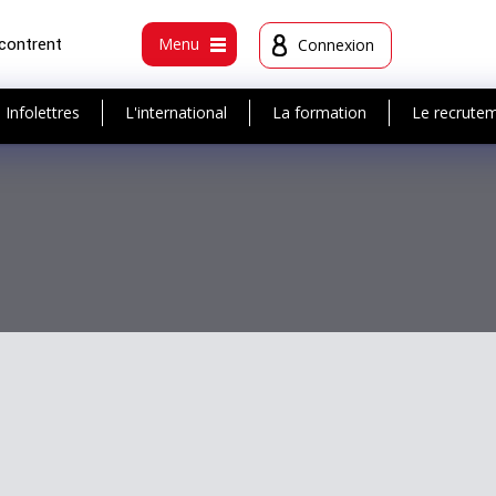
ncontrent
Menu
Connexion
Infolettres
L'international
La formation
Le recrute