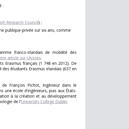
 :
rish Research Council
) ;
he publique-privée sur six ans, comme
gramme franco-irlandais de mobilité des
otre article sur Ulysses
.
iants Erasmus français (1 748 en 2012). De
l des étudiants Erasmus irlandais (637 en
i de François Pichot, Ingénieur dans le
s une école d'ingénieurs, puis aux États-
ipation à la création et au développement
ologie de l'
University College Dublin
.