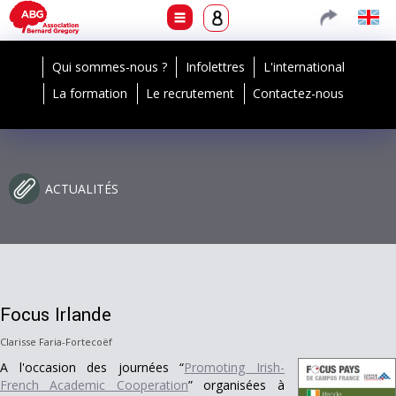
Qui sommes-nous ?
Infolettres
L'international
La formation
Le recrutement
Contactez-nous
ACTUALITÉS
Focus Irlande
Clarisse Faria-Fortecoëf
A l'occasion des journées “
Promoting Irish-
French Academic Cooperation
” organisées à