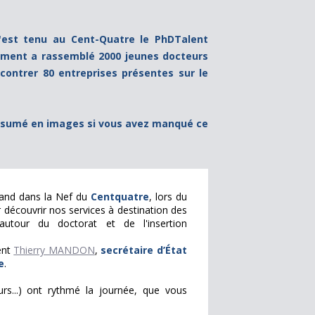
s'est tenu au Cent-Quatre le PhDTalent
nement a rassemblé 2000 jeunes docteurs
contrer 80 entreprises présentes sur le
ésumé en images si vous avez manqué ce
tand dans la Nef du
Centquatre
, lors du
 découvrir nos services à destination des
utour du doctorat et de l'insertion
ent
Thierry MANDON
,
secrétaire d’État
e
.
urs...) ont rythmé la journée, que vous