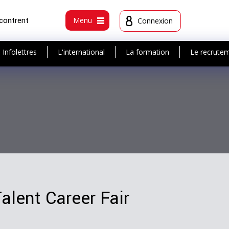
ncontrent
Menu
Connexion
Infolettres
L'international
La formation
Le recrute
alent Career Fair