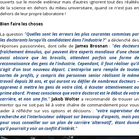
ouverts sur le monde extérieur mais d’autres ignorent tout des réalités
de la science en dehors du milieu universitaire, quand ce n'est pas en
dehors de leur propre laboratoire !
Bien faire les choses
La question
"Quelles sont les erreurs les plus courantes commises pa
les doctorants lorsqu’ils candidatent dans l'industrie ?"
a déclenché de
réponses passionnées, dont celle de
James Brosnan
:
"des docteur
fraîchement émoulus, qui peuvent être experts mondiaux d’une chose
aussi obscure que les brocolis, attendent parfois une forme de
reconnaissance des gens de l'industrie. Cependant, il faut réaliser qu’il
s’agit d’un tout nouveau départ. L’entreprise sera remplie de toutes
sortes de profils, y compris des personnes senior réalisant le même
travail depuis 30 ans, et qui auront vu défiler de nombreux docteurs –
apprenez à mettre les gens de votre côté, à écouter attentivement au
prime abord. Prenez conscience que votre doctorat est le début de votre
carrière, et non une fin."
Jakob Wolter
a recommandé de trouver u
mentor qui ne soit pas lié à votre chaîne de commandement pour vous
aider à réfléchir sur vos options et décisions :
"votre superviseur d
recherche est l'interlocuteur adéquat sur beaucoup d’aspects, mais pas
pour vous conseiller sur un plan de carrière 'alternatif', étant donné
qu’il pourrait y voir un conflit d'intérêt."