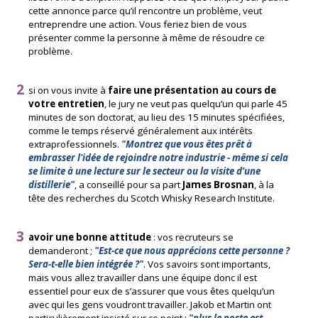
cette annonce parce qu’il rencontre un problème, veut
entreprendre une action. Vous feriez bien de vous
présenter comme la personne à même de résoudre ce
problème.
si on vous invite à
faire une présentation au cours de
votre entretien
, le jury ne veut pas quelqu’un qui parle 45
minutes de son doctorat, au lieu des 15 minutes spécifiées,
comme le temps réservé généralement aux intérêts
extraprofessionnels.
"Montrez que vous êtes prêt à
embrasser l'idée de rejoindre notre industrie - même si cela
se limite à une lecture sur le secteur ou la visite d’une
distillerie"
, a conseillé pour sa part
James Brosnan
, à la
tête des recherches du Scotch Whisky Research Institute.
avoir une bonne attitude
: vos recruteurs se
demanderont ;
"Est-ce que nous apprécions cette personne ?
Sera-t-elle bien intégrée ?"
. Vos savoirs sont importants,
mais vous allez travailler dans une équipe donc il est
essentiel pour eux de s’assurer que vous êtes quelqu’un
avec qui les gens voudront travailler. Jakob et Martin ont
particulièrement insisté sur ce point :
"plus le poste est