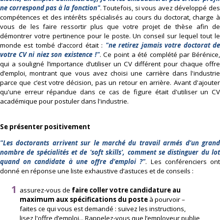
ne correspond pas à la fonction"
. Toutefois, si vous avez développé de
compétences et des intérêts spécialisés au cours du doctorat, charge à
vous de les faire ressortir plus que votre projet de thèse afin de
démontrer votre pertinence pour le poste. Un conseil sur lequel tout le
monde est tombé d’accord était :
"ne retirez jamais votre doctorat d
votre CV ni niez son existence !"
. Ce point a été complété par Bérénice
qui a souligné l’importance d’utiliser un CV différent pour chaque offre
d’emploi, montrant que vous avez choisi une carrière dans l'industrie
parce que c’est votre décision, pas un retour en arrière. Avant d'ajouter
qu'une erreur répandue dans ce cas de figure était d'utiliser un CV
académique pour postuler dans l'industrie.
Se présenter positivement
"Les doctorants arrivent sur le marché du travail armés d’un grand
nombre de spécialités et de 'soft skills', comment se distinguer du lot
quand on candidate à une offre d’emploi ?"
. Les conférenciers on
donné en réponse une liste exhaustive d’astuces et de conseils :
assurez-vous de
faire coller votre candidature au
maximum aux spécifications du poste
à pourvoir –
faites ce qui vous est demandé : suivez les instructions,
lisez l'offre d’emploi... Rappelez-vous que l’employeur publie