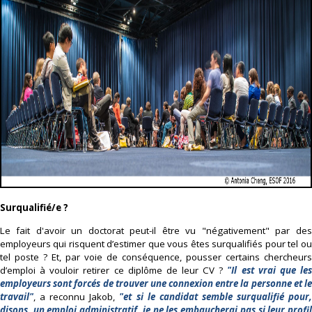
Surqualifié/e ?
Le fait d'avoir un doctorat peut-il être vu "négativement" par des
employeurs qui risquent d’estimer que vous êtes surqualifiés pour tel ou
tel poste ? Et, par voie de conséquence, pousser certains chercheurs
d’emploi à vouloir retirer ce diplôme de leur CV ?
"Il est vrai que le
employeurs sont forcés de trouver une connexion entre la personne et le
travail"
, a reconnu Jakob,
"et si le candidat semble surqualifié pour
disons, un emploi administratif, je ne les embaucherai pas si leur profil