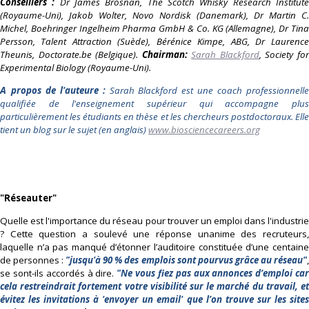
Conseillers :
Dr James Brosnan, The Scotch Whisky Research Institut
(Royaume-Uni), Jakob Wolter, Novo Nordisk (Danemark), Dr Martin C.
Michel, Boehringer Ingelheim Pharma GmbH & Co. KG (Allemagne), Dr Tina
Persson, Talent Attraction (Suède), Bérénice Kimpe, ABG, Dr Laurence
Theunis, Doctorate.be (Belgique).
Chairman:
Sarah Blackford
, Society fo
Experimental Biology (Royaume-Uni).
A
propos de l'auteure :
Sarah Blackford est une
coach professionnell
qualifiée de l'enseignement supérieur qui accompagne plus
particulièrement les étudiants en thèse et les chercheurs post
doctoraux. Ell
tient un blog sur le sujet (en anglais)
www.biosciencecareers.org
"Réseauter"
Quelle est l'importance du réseau pour trouver un emploi dans l'industrie
? Cette question a soulevé une réponse unanime des recruteurs,
laquelle n’a pas manqué d’étonner l’auditoire constituée d’une centaine
de personnes :
"jusqu'à 90 % des emplois sont pourvus grâce au réseau"
,
se sont-ils accordés à dire.
"Ne vous fiez pas aux annonces d’emploi ca
cela restreindrait fortement votre visibilité sur le marché du travail, et
évitez les invitations à 'envoyer un email' que l’on trouve sur les sites