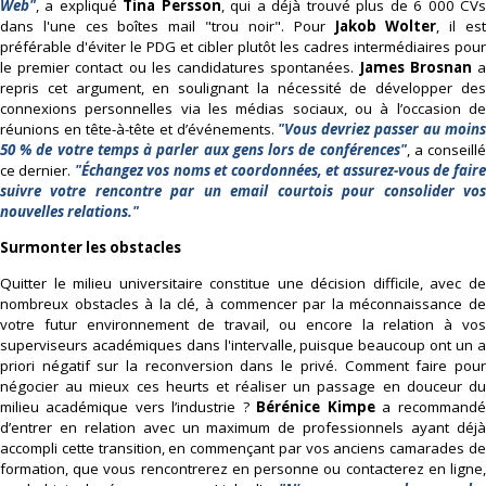
Web"
, a expliqué
Tina Persson
, qui a déjà trouvé plus de 6 000 CV
dans l'une ces boîtes mail "trou noir". Pour
Jakob Wolter
, il es
préférable d'éviter le PDG et cibler plutôt les cadres intermédiaires pour
le premier contact ou les candidatures spontanées.
James Brosnan
repris cet argument, en soulignant la nécessité de développer des
connexions personnelles via les médias sociaux, ou à l’occasion de
réunions en tête-à-tête et d’événements.
"Vous devriez passer au moin
50 % de votre temps à parler aux gens lors de conférences"
, a conseill
ce dernier.
"Échangez vos noms et coordonnées, et assurez-vous de faire
suivre votre rencontre par un email courtois pour consolider vos
nouvelles relations."
Surmonter les obstacles
Quitter le milieu universitaire constitue une décision difficile, avec de
nombreux obstacles à la clé, à commencer par la méconnaissance de
votre futur environnement de travail, ou encore la relation à vos
superviseurs académiques dans l'intervalle, puisque beaucoup ont un a
priori négatif sur la reconversion dans le privé. Comment faire pour
négocier au mieux ces heurts et réaliser un passage en douceur du
milieu académique vers l’industrie ?
Bérénice Kimpe
a recommandé
d’entrer en relation avec un maximum de professionnels ayant déjà
accompli cette transition, en commençant par vos anciens camarades de
formation, que vous rencontrerez en personne ou contacterez en ligne,