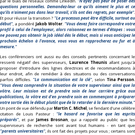
par le biais de réseaux comme LinkedIn.
"N'ayez pas peur de poser de
questions personnelles. Demandez-leur ce qu'ils aiment le plus et ce
qu’ils n'aiment pas dans leur travail, s'ils ont des regrets, par exemple"
.
Et pour réussir la transition ?
"Le processus peut être difficile, surtout au
début"
, a pondéré
Jakob Wolter
.
"Vous devez faire correspondre votre
profil à celui de l'employeur, alors raisonnez en termes d’étapes : vous
ne pouvez pas obtenir le job idéal dès le début, mais si vous anticipez le
prochain échelon à l’avance, vous vous en rapprocherez au fur et à
mesure."
Les conférenciers ont aussi eu des conseils pertinents concernant le
ressenti négatif des superviseurs,
Laurence Theunis
allant jusqu'
proposer d'introduire des lignes directrices et de recommandations à
leur endroit, afin de remédier à des situations ou des conversations
parfois difficiles.
"La communication est la clé"
, selon
Tina Persson
"Vous devez comprendre la situation de votre superviseur ainsi que la
vôtre. Leur mission est de prendre soin de leur carrière grâce aux
publications, la vôtre est d'en prendre soin en commençant à préparer
votre sortie dès le début plutôt que de la retarder à la dernière minute."
Un point de vue défendu par
Martin C. Michel
, se fendant d'une célèbre
citation de Louis Pasteur :
"le hasard ne favorise que les esprit
préparés"
, et par
James Brosnan
, qui a rappelé au public que le
superviseurs de recherche sont avant tout humains - en tant que
"parents universitaires"
, ils ont fait des projets pour vous ; certains son