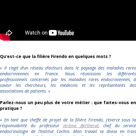
Qu’est-ce que la filière Firendo en quelques mots ?
« Il s’agit d’un réseau d’acteurs dans le paysage des maladies rares
endocriniennes en France. Nous réunissons les différents
professionnels concernés par les maladies rares endocriniennes, à
savoir les chercheurs, les médecins et les représentants des
associations de patients. »
Parlez-nous un peu plus de votre métier : que faites-vous en
pratique ?
« En tant que cheffe de projet de la filière Firendo, j’exerce sous la
responsabilité du professeur
Jérôme Bertherat
, chef du servic
endocrinologie de l’Institut Cochin. Mon travail se divise en trois