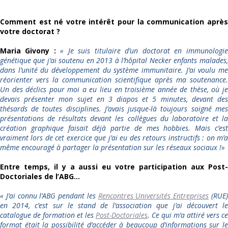
Comment est né votre intérêt pour la communication après
votre doctorat ?
Maria Givony :
« Je suis titulaire d’un doctorat en immunologie
génétique que j’ai soutenu en 2013 à l’hôpital Necker enfants malades,
dans l’unité du développement du système immunitaire. J’ai voulu me
réorienter vers la communication scientifique après ma soutenance.
Un des déclics pour moi a eu lieu en troisième année de thèse, où je
devais présenter mon sujet en 3 diapos et 5 minutes, devant des
thésards de toutes disciplines. J’avais jusque-là toujours soigné mes
présentations de résultats devant les collègues du laboratoire et la
création graphique faisait déjà partie de mes hobbies. Mais c’est
vraiment lors de cet exercice que j’ai eu des retours instructifs : on m’a
même encouragé à partager la présentation sur les réseaux sociaux !»
Entre temps, il y a aussi eu votre participation aux Post-
Doctoriales de l’ABG…
« J’ai connu l’ABG pendant les
Rencontres Universités Entreprises
(RUE
en 2014, c’est sur le stand de l’association que j’ai découvert le
catalogue de formation et les
Post-Doctoriales
. Ce qui m’a attiré vers ce
format était la possibilité d’accéder à beaucoup d’informations sur le