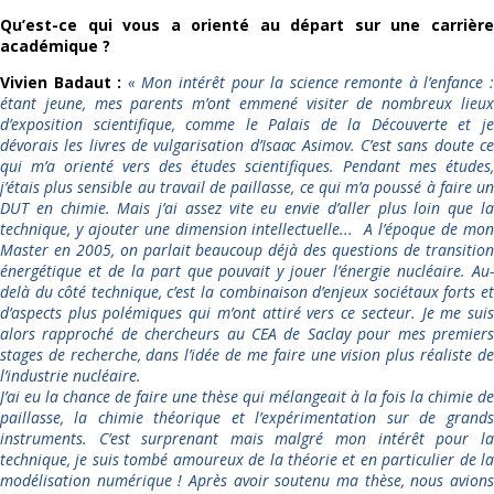
Qu’est-ce qui vous a orienté au départ sur une carrière
académique ?
Vivien Badaut :
«
Mon intérêt pour la science remonte à l’enfance 
étant jeune, mes parents m’ont emmené visiter de nombreux lieux
d’exposition scientifique, comme le Palais de la Découverte et je
dévorais les livres de vulgarisation d’Isaac Asimov. C’est sans doute ce
qui m’a orienté vers des études scientifiques. Pendant mes études,
j’étais plus sensible au travail de paillasse, ce qui m’a poussé à faire un
DUT en chimie. Mais j’ai assez vite eu envie d’aller plus loin que la
technique, y ajouter une dimension intellectuelle...
A l’époque de mo
Master en 2005, on parlait beaucoup déjà des questions de transition
énergétique et de la part que pouvait y jouer l’énergie nucléaire. Au-
delà du côté technique, c’est la combinaison d’enjeux sociétaux forts et
d’aspects plus polémiques qui m’ont attiré vers ce secteur. Je me suis
alors rapproché de chercheurs au CEA de Saclay pour mes premiers
stages de recherche, dans l’idée de me faire une vision plus réaliste de
l’industrie nucléaire.
J’ai eu la chance de faire une thèse qui mélangeait à la fois la chimie de
paillasse, la chimie théorique et l’expérimentation sur de grands
instruments. C’est surprenant mais malgré mon intérêt pour la
technique, je suis tombé amoureux de la théorie et en particulier de la
modélisation numérique ! Après avoir soutenu ma thèse, nous avions