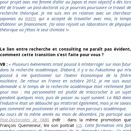
pour projet avec ma femme d’aller au Japon et mon objectif a dès lors
été de trouver un post-doctorat où je pourrais poursuivre ce travail de
recherche théorique. Je me suis mis en relation avec un chercheur
japonais au
RIKEN
qui a accepté de travailler avec moi, le temp
d’obtenir un financement. J’ai ainsi rejoint un laboratoire de physique
théorique où j’étais le seul chimiste !
»
Le lien entre recherche et consulting ne paraît pas évident,
comment cette transition s’est faite pour vous ?
VB :
«
Plusieurs événements m’ont poussé à m’interroger sur mon futu
dans la recherche académique. D’abord, il y a eu Fukushima qui m’a
poussé à me questionner sur l’avenir économique de la filière
nucléaire. De retour en France en octobre 2012, je me suis aussi
demandé si le temps de la recherche académique était réellement fait
pour moi : ma personnalité est plutôt de m’accrocher à un sujet
pendant quelques mois, puis de passer au sujet suivant. La R&D dans
l’industrie était un débouché qui m’attirait également, mais je ne savais
pas comment me positionner et valoriser mon parcours académique.
Au cours de la même année au mois de décembre, j’ai participé aux
Post-Doctoriales de l’ABG
(ndlr : dans la même promotion qu
François Quemeneur, lire son portrait
ici
)
. Cette formation m’a fai
prendre conscience de l’importance de la démarche réseau. Ce n’est