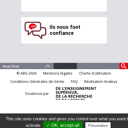
Ils nous font
confiance
© ABG 2026
Mentions légales
Charte d'utilisation
Conditions Générales de Vente
FAQ
Réalisation Anakrys
Soutenue par
This site uses cookies and gives you control over what you want 
activate
✓ OK, accept all
Personalize