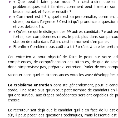
« Que peut-il faire pour nous ? » c’est-à-dire quelle
problématiques est-il familier, comment peut-il mettre son
besoin actuel, et évoluer ensuite ?
« Comment est-il ? », quelle est sa personnalité, comment tra
stress, ou dans l’urgence ? C’est ici qu’il prononce la questio
et vos défauts ? ».
« Qu’est-ce qui le distingue des 99 autres candidats ? » autr
fortes, ses compétences rares, le petit plus dans son parco
station de radio dans l’Utah, c’est le moment d’en parler.
Et enfin « Combien nous coûtera-t-il ? » c’est-à-dire les préten
Cet entretien a pour objectif de faire le point sur votre 
compétences, de compréhension des attentes, de que de savoir
donc n’improvisez pas, préparez l’entretien. Parler de vos comp
raconter dans quelles circonstances vous les avez développées
Le troisième entretien
consiste généralement, pour le candi
stade, il ne reste plus qu’un tout petit nombre de candidats en li
qui ont survécu aux étapes précédentes seraient capables de pr
choisie.
Le recruteur sait déjà que le candidat qu’il a en face de lui est 
sûr, il peut poser des questions techniques, mais l’essentiel est 