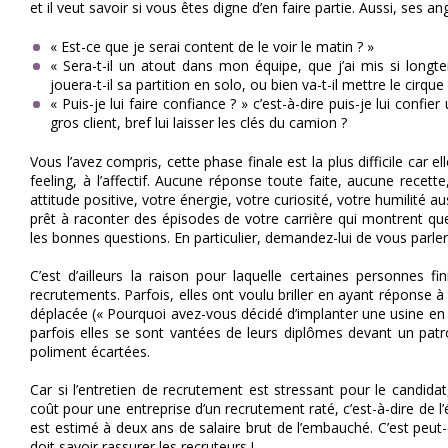
et il veut savoir si vous êtes digne d’en faire partie. Aussi, ses an
« Est-ce que je serai content de le voir le matin ? »
« Sera-t-il un atout dans mon équipe, que j’ai mis si longt
jouera-t-il sa partition en solo, ou bien va-t-il mettre le cirque
« Puis-je lui faire confiance ? » c’est-à-dire puis-je lui confi
gros client, bref lui laisser les clés du camion ?
Vous l’avez compris, cette phase finale est la plus difficile car el
feeling, à l’affectif. Aucune réponse toute faite, aucune recett
attitude positive, votre énergie, votre curiosité, votre humilité a
prêt à raconter des épisodes de votre carrière qui montrent q
les bonnes questions. En particulier, demandez-lui de vous parler
C’est d’ailleurs la raison pour laquelle certaines personnes f
recrutements. Parfois, elles ont voulu briller en ayant réponse à
déplacée (« Pourquoi avez-vous décidé d’implanter une usine en I
parfois elles se sont vantées de leurs diplômes devant un pat
poliment écartées.
Car si l’entretien de recrutement est stressant pour le candidat, 
coût pour une entreprise d’un recrutement raté, c’est-à-dire de l’
est estimé à deux ans de salaire brut de l’embauché. C’est peut-
doit savoir rassurer les recruteurs !