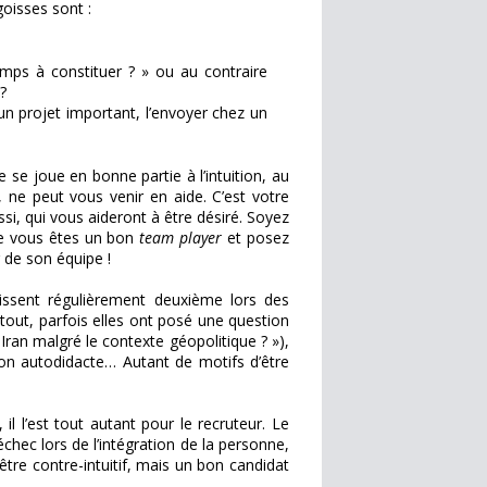
goisses sont :
emps à constituer ? » ou au contraire
 ?
er un projet important, l’envoyer chez un
le se joue en bonne partie à l’intuition, au
e, ne peut vous venir en aide. C’est votre
ussi, qui vous aideront à être désiré. Soyez
ue vous êtes un bon
team player
et posez
 de son équipe !
inissent régulièrement deuxième lors des
 tout, parfois elles ont posé une question
ran malgré le contexte géopolitique ? »),
ron autodidacte… Autant de motifs d’être
il l’est tout autant pour le recruteur. Le
échec lors de l’intégration de la personne,
être contre-intuitif, mais un bon candidat