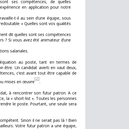
s sont ses compétences, de quelles
 expérience en application pour notre
vaille-t-il au sein d’une équipe, sous
n redoutable « Quelles sont vos qualités
ement dit quelles sont ses compétences
urs ? Si vous avez été animateur d’une
tions salariales.
adéquation au poste, tant en termes de
-être. Un candidat averti en vaut deux,
étences, c’est avant tout être capable de
[2]
 ou mises en œuvre
.
dat, à rencontrer son futur patron. A ce
ce, la « short-list ». Toutes les personnes
endre le poste. Pourtant, une seule sera
compétent. Sinon il ne serait pas là ! Bien
ailleurs. Votre futur patron a une équipe,