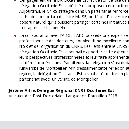
L’engagement de la DR Occitanie Est (et de l’Université de 
délégation Occitanie Est a décidé de proposer cette actio
Aujourd’hui, le CNRS s’intègre dans un partenariat renforcé
cadre du consortium de l’Isite MUSE, porté par l’Université 
apparu naturel qu’ils puissent partager certaines initiative
d’en apprécier les bénéfices.
La collaboration avec l’ABG : L’ABG possède une expertise 
professionnelle des docteurs, doublée d’une excellente c
l’ESR et de l’organisation du CNRS. Les liens entre le CNRS 
délégation Occitanie Est a souhaité apporter cette expertis
leurs perspectives professionnelles et leur faire appréhend
carrières académiques. Par ailleurs, la délégation s’inscrit 
l’université de Montpellier. Afin d’essaimer cette réflexion
région, la délégation Occitanie Est a souhaité mettre en pl
partenariat avec l’université de Montpellier.
Jérôme Vitre, Délégué Régional CNRS Occitanie Est
Au sujet des Post-Doctoriales Languedoc-Roussillon 2018
-------------------------------------