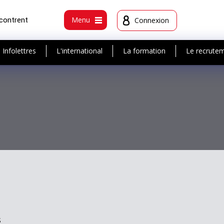
ncontrent
Menu
Connexion
Infolettres
L'international
La formation
Le recrute
s