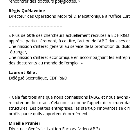
rencontrer des docteurs polyglottes. »
Régis Quélavoine
Directeur des Opérations Mobilité & Mécatronique à l’Office Eu
-------------------------------------
« Plus de 60% des chercheurs actuellement recrutés à EDF R&D s
apprécie particulièrement, à ce titre, l’action de l’ABG dans ses d
Une mission d’intérêt général au service de la promotion du dip
l’étranger,
Une mission d’intérêt économique en accompagnant les entrepri
des doctorants au monde de l’emploi. »
Laurent Billet
Délégué Scientifique, EDF R&D
-------------------------------------
« Cela fait trois ans que nous connaissons l’ABG, et nous avons e
recruter un doctorant. Cela nous a donné l’appétit de recruter 
structures. Les petites entreprises, les start-up innovantes se dir
profils parce qu’ils apportent énormément.
Mireille Prunier
Directrice Générale, Ignition Factory (vidéo ABG)