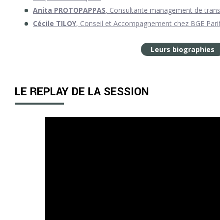
Anita PROTOPAPPAS
, Consultante management de trans
Cécile TILOY
, Conseil et Accompagnement chez BGE Pari
Leurs biographies
LE REPLAY DE LA SESSION