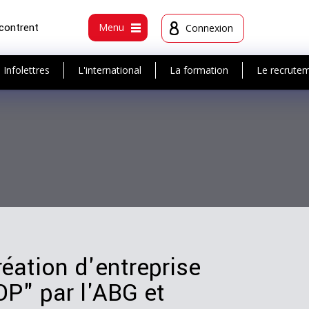
ncontrent
Menu
Connexion
Infolettres
L'international
La formation
Le recrute
réation d'entreprise
OP" par l'ABG et