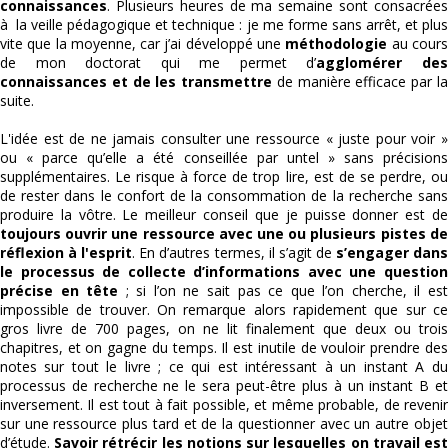
connaissances
. Plusieurs heures de ma semaine sont consacrées
à la veille pédagogique et technique : je me forme sans arrêt, et plus
vite que la moyenne, car j’ai développé une
méthodologie
au cour
de mon doctorat qui me permet d’
agglomérer de
connaissances et de les transmettre
de manière efficace par l
suite.
L'idée est de ne jamais consulter une ressource « juste pour voir »
ou « parce qu’elle a été conseillée par untel » sans précisions
supplémentaires. Le risque à force de trop lire, est de se perdre, ou
de rester dans le confort de la consommation de la recherche sans
produire la vôtre. Le meilleur conseil que je puisse donner est de
toujours ouvrir une ressource avec une ou plusieurs pistes de
réflexion à l'esprit
. En d’autres termes, il s’agit de
s’engager dan
le processus de collecte d’informations avec une question
précise en tête
; si l’on ne sait pas ce que l’on cherche, il es
impossible de trouver. On remarque alors rapidement que sur ce
gros livre de 700 pages, on ne lit finalement que deux ou trois
chapitres, et on gagne du temps. Il est inutile de vouloir prendre des
notes sur tout le livre ; ce qui est intéressant à un instant A du
processus de recherche ne le sera peut-être plus à un instant B et
inversement. Il est tout à fait possible, et même probable, de revenir
sur une ressource plus tard et de la questionner avec un autre objet
d’étude.
Savoir rétrécir les notions sur lesquelles on travail es