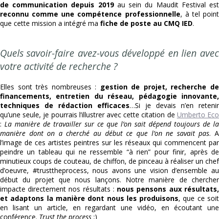
de communication depuis 2019
au sein du Maudit Festival es
reconnu comme une compétence professionnelle
, à tel poin
que cette mission a intégré ma
fiche de poste au CMQ IED
.
Quels savoir-faire avez-vous développé en lien avec
votre activité de recherche ?
Elles sont très nombreuses :
gestion de projet, recherche d
financements, entretien du réseau, pédagogie innovante,
techniques de rédaction efficaces
…Si je devais n’en retenir
qu’une seule, je pourrais l’illustrer avec cette citation de
Umberto Ec
:
La manière de travailler sur ce que l’on sait dépend toujours de la
manière dont on a cherché au début ce que l’on ne savait pas
. 
l’image de ces artistes peintres sur les réseaux qui commencent par
peindre un tableau qui ne ressemble “à rien” pour finir, après de
minutieux coups de couteau, de chiffon, de pinceau à réaliser un chef
d’oeuvre, #trusttheprocess, nous avons une vision d’ensemble au
début du projet que nous lançons. Notre manière de chercher
impacte directement nos résultats :
nous pensons aux résultats,
et adaptons la manière dont nous les produisons
, que ce soi
en lisant un article, en regardant une vidéo, en écoutant une
conférence.
Trust the process
;)