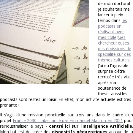
de mon doctorat
je souhaitais me
lancer à plein
temps dans
les
podcasts en
réalisant avec
mes collègues
chercheur·euses
des émissions de
spécialité sur des
thèmes culturels
.
J’ai eu l’agréable
surprise d’être
recrutée très vite
après ma
soutenance de
thèse, aussi les
podcasts sont restés un loisir. En effet, mon activité actuelle est très
prenante !
Il s’agit d’une mission ponctuelle sur trois ans dans le cadre d’un
projet
France 2030 - label lancé par Emmanuel Macron en 2021
pou
réindustrialiser le pays -
centré ici sur l’Intelligence Artificielle
.
Mon but est de créer des
dispositifs pédagogiques
autour de l