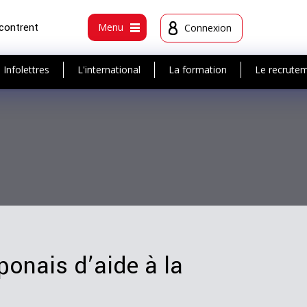
ncontrent
Menu
Connexion
Infolettres
L'international
La formation
Le recrute
onais d’aide à la