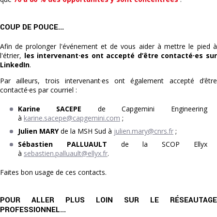
COUP DE POUCE...
Afin de prolonger l'événement et de vous aider à mettre le pied à
l'étrier,
les intervenant·es ont accepté d’être contacté·es su
LinkedIn
.
Par ailleurs, trois intervenant·es ont également accepté d’être
contacté·es par courriel :
Karine SACEPE
de Capgemini Engineering
à
karine.sacepe@capgemini.com
;
Julien MARY
de la MSH Sud à
julien.mary@cnrs.fr
;
Sébastien PALLUAULT
de la SCOP Ellyx
à
sebastien.palluault@ellyx.fr
.
Faites bon usage de ces contacts.
POUR ALLER PLUS LOIN SUR LE RÉSEAUTAGE
PROFESSIONNEL...