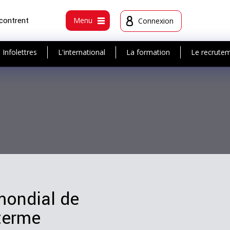
ncontrent
Menu
Connexion
Infolettres
L'international
La formation
Le recrute
 mondial de
terme