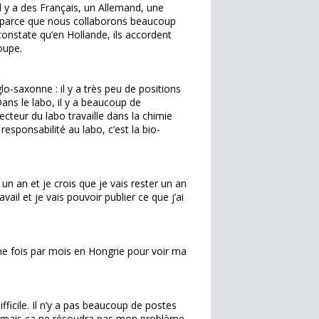
il y a des Français, un Allemand, une
 parce que nous collaborons beaucoup
constate qu’en Hollande, ils accordent
oupe.
lo-saxonne : il y a très peu de positions
ans le labo, il y a beaucoup de
ecteur du labo travaille dans la chimie
responsabilité au labo, c’est la bio-
un an et je crois que je vais rester un an
ail et je vais pouvoir publier ce que j’ai
une fois par mois en Hongrie pour voir ma
ifficile. Il n’y a pas beaucoup de postes
e, mais ça ne résoudra pas mon problème