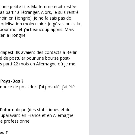
is une petite fille. Ma femme était restée
 partir à l’étranger. Alors, je suis rentré
oin en Hongrie). Je ne faisais pas de
odélisation moléculaire. Je gérais aussi la
pour moi et j’ai beaucoup appris. Mais
ter la Hongrie.
dapest. Ils avaient des contacts à Berlin
llé de postuler pour une bourse post-
is parti 22 mois en Allemagne où je me
 Pays-Bas ?
annonce de post-doc. J’ai postulé, j’ai été
 l’informatique (des statistiques et du
t auparavant en France et en Allemagne.
ue professionnel.
es ?