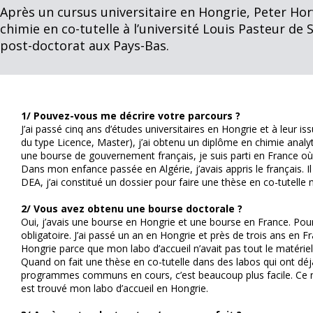
Après un cursus universitaire en Hongrie, Peter Ho
chimie en co-tutelle à l’université Louis Pasteur de 
post-doctorat aux Pays-Bas.
1/ Pouvez-vous me décrire votre parcours ?
J’ai passé cinq ans d’études universitaires en Hongrie et à leur iss
du type Licence, Master), j’ai obtenu un diplôme en chimie analy
une bourse de gouvernement français, je suis parti en France où
Dans mon enfance passée en Algérie, j’avais appris le français. Il f
DEA, j’ai constitué un dossier pour faire une thèse en co-tutelle
2/ Vous avez obtenu une bourse doctorale ?
Oui, j’avais une bourse en Hongrie et une bourse en France. Pour
obligatoire. J’ai passé un an en Hongrie et près de trois ans en F
Hongrie parce que mon labo d’accueil n’avait pas tout le matéri
Quand on fait une thèse en co-tutelle dans des labos qui ont dé
programmes communs en cours, c’est beaucoup plus facile. Ce n’
est trouvé mon labo d’accueil en Hongrie.