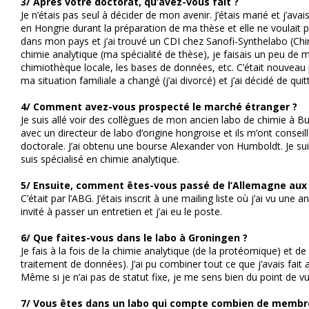
3/ Après votre doctorat, qu’avez-vous fait ?
Je n’étais pas seul à décider de mon avenir. J’étais marié et j’ava
en Hongrie durant la préparation de ma thèse et elle ne voulait pas
dans mon pays et j’ai trouvé un CDI chez Sanofi-Synthelabo (Chin
chimie analytique (ma spécialité de thèse), je faisais un peu de m
chimiothèque locale, les bases de données, etc. C’était nouveau 
ma situation familiale a changé (j’ai divorcé) et j’ai décidé de quit
4/ Comment avez-vous prospecté le marché étranger ?
Je suis allé voir des collègues de mon ancien labo de chimie à Bu
avec un directeur de labo d’origine hongroise et ils m’ont consei
doctorale. J’ai obtenu une bourse Alexander von Humboldt. Je su
suis spécialisé en chimie analytique.
5/ Ensuite, comment êtes-vous passé de l’Allemagne aux
C’était par l’ABG. J’étais inscrit à une mailing liste où j’ai vu une 
invité à passer un entretien et j’ai eu le poste.
6/ Que faites-vous dans le labo à Groningen ?
Je fais à la fois de la chimie analytique (de la protéomique) et de
traitement de données). J’ai pu combiner tout ce que j’avais fai
Même si je n’ai pas de statut fixe, je me sens bien du point de v
7/ Vous êtes dans un labo qui compte combien de membr