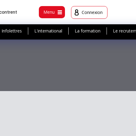
ncontrent
Menu
Connexion
Infolettres
L'international
La formation
Le recrute