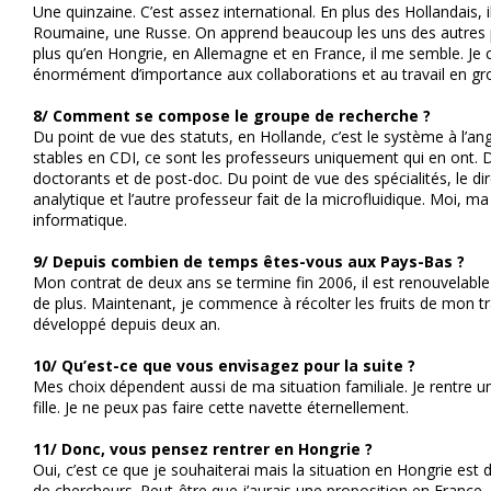
Une quinzaine. C’est assez international. En plus des Hollandais, 
Roumaine, une Russe. On apprend beaucoup les uns des autres
plus qu’en Hongrie, en Allemagne et en France, il me semble. Je 
énormément d’importance aux collaborations et au travail en gr
8/ Comment se compose le groupe de recherche ?
Du point de vue des statuts, en Hollande, c’est le système à l’ang
stables en CDI, ce sont les professeurs uniquement qui en ont. D
doctorants et de post-doc. Du point de vue des spécialités, le dir
analytique et l’autre professeur fait de la microfluidique. Moi, ma 
informatique.
9/ Depuis combien de temps êtes-vous aux Pays-Bas ?
Mon contrat de deux ans se termine fin 2006, il est renouvelable 
de plus. Maintenant, je commence à récolter les fruits de mon trav
développé depuis deux an.
10/ Qu’est-ce que vous envisagez pour la suite ?
Mes choix dépendent aussi de ma situation familiale. Je rentre 
fille. Je ne peux pas faire cette navette éternellement.
11/ Donc, vous pensez rentrer en Hongrie ?
Oui, c’est ce que je souhaiterai mais la situation en Hongrie est d
de chercheurs. Peut-être que j’aurais une proposition en Franc