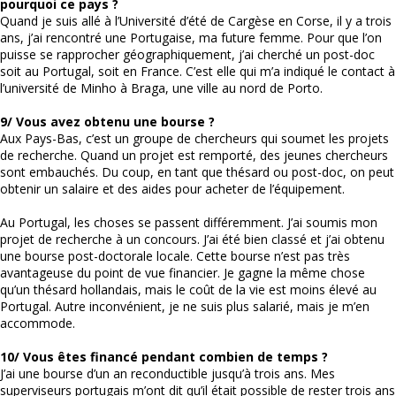
pourquoi ce pays ?
Quand je suis allé à l’Université d’été de Cargèse en Corse, il y a trois
ans, j’ai rencontré une Portugaise, ma future femme. Pour que l’on
puisse se rapprocher géographiquement, j’ai cherché un post-doc
soit au Portugal, soit en France. C’est elle qui m’a indiqué le contact à
l’université de Minho à Braga, une ville au nord de Porto.
9/ Vous avez obtenu une bourse ?
Aux Pays-Bas, c’est un groupe de chercheurs qui soumet les projets
de recherche. Quand un projet est remporté, des jeunes chercheurs
sont embauchés. Du coup, en tant que thésard ou post-doc, on peut
obtenir un salaire et des aides pour acheter de l’équipement.
Au Portugal, les choses se passent différemment. J’ai soumis mon
projet de recherche à un concours. J’ai été bien classé et j’ai obtenu
une bourse post-doctorale locale. Cette bourse n’est pas très
avantageuse du point de vue financier. Je gagne la même chose
qu’un thésard hollandais, mais le coût de la vie est moins élevé au
Portugal. Autre inconvénient, je ne suis plus salarié, mais je m’en
accommode.
10/ Vous êtes financé pendant combien de temps ?
J’ai une bourse d’un an reconductible jusqu’à trois ans. Mes
superviseurs portugais m’ont dit qu’il était possible de rester trois ans