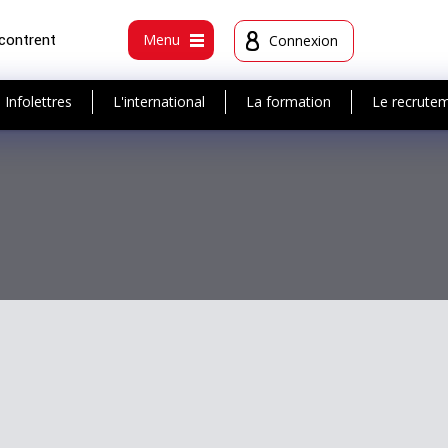
ncontrent
Menu
Connexion
Infolettres
L'international
La formation
Le recrute