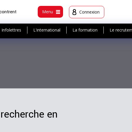
ncontrent
Menu
Connexion
Infolettres
L'international
La formation
Le recrute
 recherche en