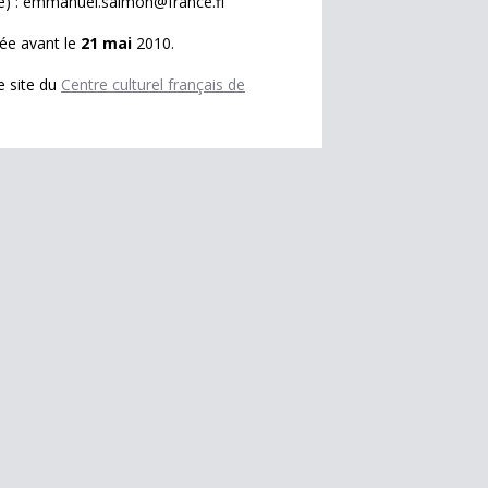
nde) : emmanuel.salmon@france.fi
mée avant le
21 mai
2010.
e site du
Centre culturel français de