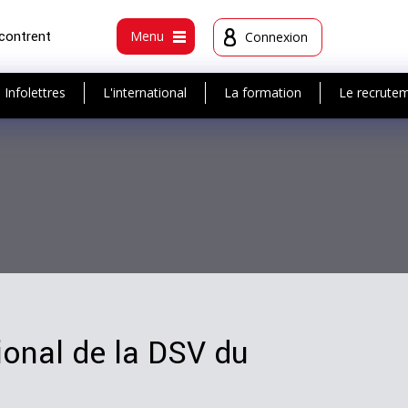
ncontrent
Menu
Connexion
Infolettres
L'international
La formation
Le recrute
ional de la DSV du