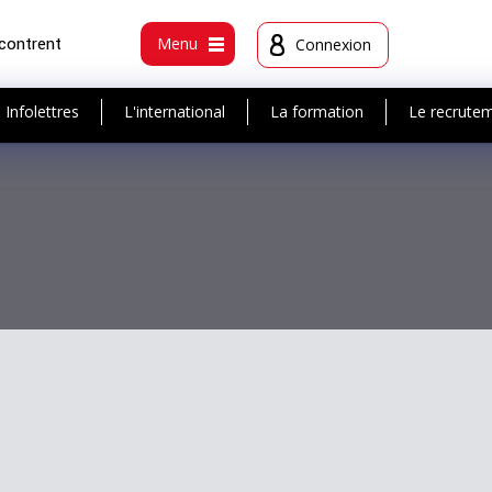
ncontrent
Menu
Connexion
Infolettres
L'international
La formation
Le recrute