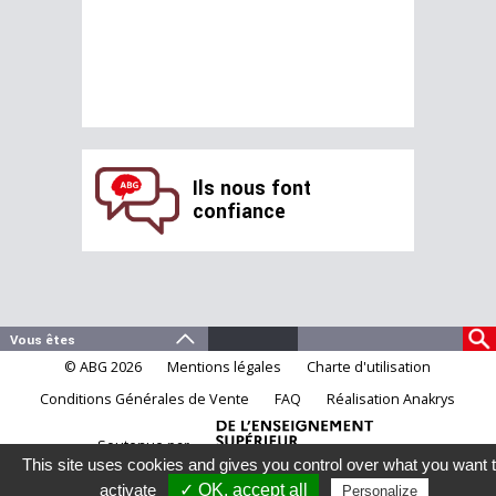
Ils nous font
confiance
© ABG 2026
Mentions légales
Charte d'utilisation
Conditions Générales de Vente
FAQ
Réalisation Anakrys
Soutenue par
This site uses cookies and gives you control over what you want 
activate
✓ OK, accept all
Personalize