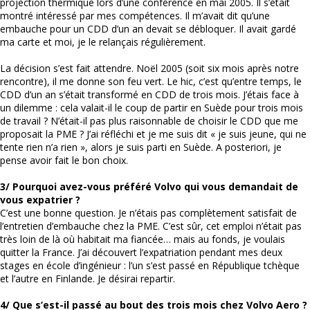
projection thermique lors d’une conférence en mai 2005. Il s’était
montré intéressé par mes compétences. Il m’avait dit qu’une
embauche pour un CDD d’un an devait se débloquer. Il avait gardé
ma carte et moi, je le relançais régulièrement.
La décision s’est fait attendre. Noël 2005 (soit six mois après notre
rencontre), il me donne son feu vert. Le hic, c’est qu’entre temps, le
CDD d’un an s’était transformé en CDD de trois mois. J’étais face à
un dilemme : cela valait-il le coup de partir en Suède pour trois mois
de travail ? N’était-il pas plus raisonnable de choisir le CDD que me
proposait la PME ? J’ai réfléchi et je me suis dit « je suis jeune, qui ne
tente rien n’a rien », alors je suis parti en Suède. A posteriori, je
pense avoir fait le bon choix.
3/ Pourquoi avez-vous préféré Volvo qui vous demandait de
vous expatrier ?
C’est une bonne question. Je n’étais pas complètement satisfait de
l’entretien d’embauche chez la PME. C’est sûr, cet emploi n’était pas
très loin de là où habitait ma fiancée… mais au fonds, je voulais
quitter la France. J’ai découvert l’expatriation pendant mes deux
stages en école d’ingénieur : l’un s’est passé en République tchèque
et l’autre en Finlande. Je désirai repartir.
4/ Que s’est-il passé au bout des trois mois chez Volvo Aero ?