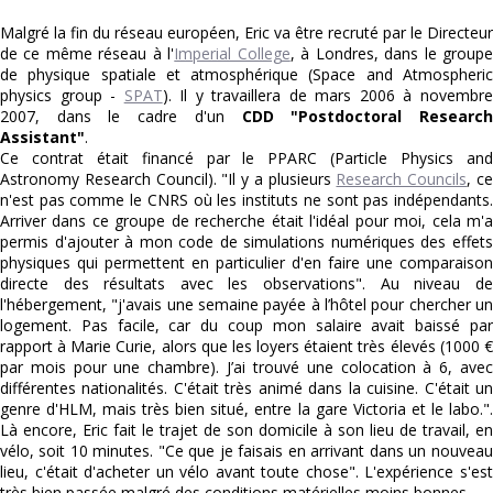
Malgré la fin du réseau européen, Eric va être recruté par le Directeur
de ce même réseau à l'
Imperial College
, à Londres, dans le group
de physique spatiale et atmosphérique (Space and Atmospheric
physics group -
SPAT
). Il y travaillera de mars 2006 à novembr
2007, dans le cadre d'un
CDD "Postdoctoral Researc
Assistant"
.
Ce contrat était financé par le PPARC (Particle Physics and
Astronomy Research Council). "Il y a plusieurs
Research Councils
, c
n'est pas comme le CNRS où les instituts ne sont pas indépendants.
Arriver dans ce groupe de recherche était l'idéal pour moi, cela m'a
permis d'ajouter à mon code de simulations numériques des effets
physiques qui permettent en particulier d'en faire une comparaison
directe des résultats avec les observations". Au niveau de
l'hébergement, "j'avais une semaine payée à l’hôtel pour chercher un
logement. Pas facile, car du coup mon salaire avait baissé par
rapport à Marie Curie, alors que les loyers étaient très élevés (1000 €
par mois pour une chambre). J’ai trouvé une colocation à 6, avec
différentes nationalités. C'était très animé dans la cuisine. C'était un
genre d'HLM, mais très bien situé, entre la gare Victoria et le labo.".
Là encore, Eric fait le trajet de son domicile à son lieu de travail, en
vélo, soit 10 minutes. "Ce que je faisais en arrivant dans un nouveau
lieu, c'était d'acheter un vélo avant toute chose". L'expérience s'est
très bien passée malgré des conditions matérielles moins bonnes.