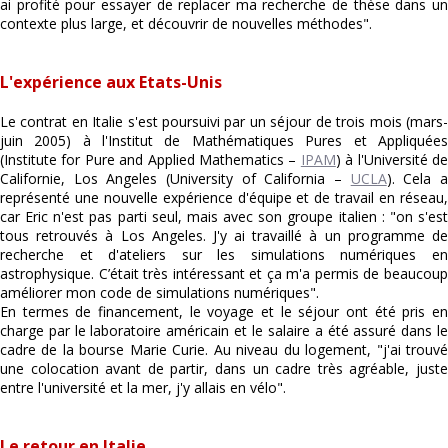
ai profité pour essayer de replacer ma recherche de thèse dans un
contexte plus large, et découvrir de nouvelles méthodes".
L'expérience aux Etats-Unis
Le contrat en Italie s'est poursuivi par un séjour de trois mois (mars-
juin 2005) à l'Institut de Mathématiques Pures et Appliquées
(Institute for Pure and Applied Mathematics –
IPAM
) à l'Université d
Californie, Los Angeles (University of California –
UCLA
). Cela 
représenté une nouvelle expérience d'équipe et de travail en réseau,
car Eric n'est pas parti seul, mais avec son groupe italien : "on s'est
tous retrouvés à Los Angeles. J'y ai travaillé à un programme de
recherche et d'ateliers sur les simulations numériques en
astrophysique. C’était très intéressant et ça m'a permis de beaucoup
améliorer mon code de simulations numériques".
En termes de financement, le voyage et le séjour ont été pris en
charge par le laboratoire américain et le salaire a été assuré dans le
cadre de la bourse Marie Curie. Au niveau du logement, "j'ai trouvé
une colocation avant de partir, dans un cadre très agréable, juste
entre l'université et la mer, j'y allais en vélo".
Le retour en Italie