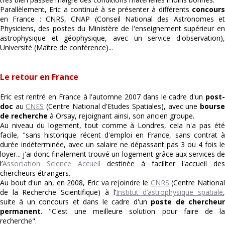
Parallèlement, Eric a continué à se présenter à différents
concours
en France : CNRS, CNAP (Conseil National des Astronomes et
Physiciens, des postes du Ministère de l'enseignement supérieur en
astrophysique et géophysique, avec un service d'observation),
Université (Maître de conférence)...
Le retour en France
Eric est rentré en France à l'automne 2007 dans le cadre d'un
post-
doc
au
CNES
(Centre National d'Etudes Spatiales), avec une
bours
de recherche
à Orsay, rejoignant ainsi, son ancien groupe.
Au niveau du logement, tout comme à Londres, cela n'a pas été
facile, "sans historique récent d'emploi en France, sans contrat à
durée indéterminée, avec un salaire ne dépassant pas 3 ou 4 fois le
loyer... j'ai donc finalement trouvé un logement grâce aux services de
l’
Association Science Accueil
destinée à faciliter l'accueil des
chercheurs étrangers.
Au bout d'un an, en 2008, Eric va rejoindre le
CNRS
(Centre Nationa
de la Recherche Scientifique) à l’
Institut d’astrophysique spatiale
suite à un concours et dans le cadre d'un
poste de chercheu
permanent
. "C'est une meilleure solution pour faire de la
recherche".