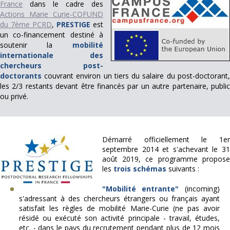
France
dans le cadre des
Actions Marie Curie-COFUND
du 7ème PCRD
,
PRESTIGE
est
un co-financement
destiné à
soutenir la
mobilité
internationale des
chercheurs post-
doctorants
couvrant environ un tiers du salaire du post-doctorant,
les 2/3 restants devant être financés par un autre partenaire, public
ou privé.
Démarré officiellement le 1er
septembre 2014 et s'achevant le 31
août 2019,
ce programme propose
les
trois schémas
suivants :
"Mobilité entrante"
(incoming)
s'adressant à des chercheurs étrangers ou français ayant
satisfait les règles de mobilité Marie-Curie (ne pas avoir
résidé ou exécuté son activité principale - travail, études,
etc. - dans le pays du recrutement pendant plus de 12 mois