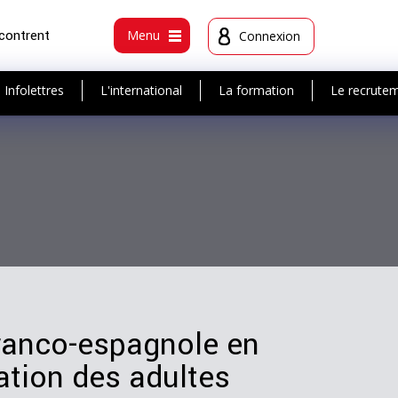
ncontrent
Menu
Connexion
Infolettres
L'international
La formation
Le recrute
franco-espagnole en
ation des adultes