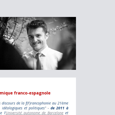
émique franco-espagnole
Les discours de la f(F)rancophonie au 21ème
s, idéologiques et politiques" -
de 2011 à
e l’
Université autonome de Barcelone
et