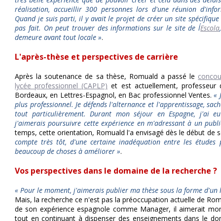
réalisation, accueillir 300 personnes lors d'une réunion d'informa
Quand je suis parti, il y avait le projet de créer un site spécifique
pas fait.
On peut trouver des informations sur le site de l´
Escola
demeure avant tout locale »
.
L'après-thèse et perspectives de carrière
Après la soutenance de sa thèse, Romuald a passé le
concou
lycée professionnel (CAPLP)
et est actuellement, professeur
Bordeaux, en Lettres-Espagnol, en Bac professionnel Ventes.
« 
plus professionnel. Je défends l'alternance et l'apprentissage, sa
tout particulièrement. Durant mon séjour en Espagne, j'ai eu 
j'aimerais poursuivre cette expérience en m'adressant à un publi
temps, cette orientation, Romuald l'a envisagé dès le début de
compte très tôt, d'une certaine inadéquation entre les études 
beaucoup de choses à améliorer »
.
Vos perspectives dans le domaine de la recherche ?
« Pour le moment, j'aimerais publier ma thèse sous la forme d'un l
Mais, la recherche ce n'est pas la préoccupation actuelle de Rom
de son expérience espagnole comme Manager, il aimerait mon
tout en continuant à dispenser des enseignements dans le do