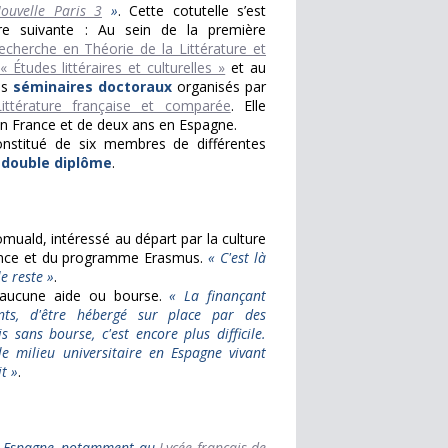
ouvelle Paris 3
»
. Cette cotutelle s’est
ère suivante : Au sein de la première
echerche en Théorie de la Littérature et
 Études littéraires et culturelles »
et au
es
séminaires doctoraux
organisés par
ittérature française et comparée
. Elle
 en France et de deux ans en Espagne.
nstitué de six membres de différentes
n
double diplôme
.
omuald, intéressé au départ par la culture
cence et du programme Erasmus.
« C'est là
e reste »
.
 d'aucune aide ou bourse.
« La finançant
ents, d'être hébergé sur place par des
 sans bourse, c'est encore plus difficile.
e milieu universitaire en Espagne vivant
t »
.
en Espagne, notamment au
Lycée français de