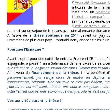
l’
Université Sorbonne N
articulée de la mani
institution, un
Master r
Littérature comparée : «
sein de la deuxième, d
l’
École doctorale de L
reposait sur un séjour de trois ans avec une alternance d’un an
A l'issue de la
thèse soutenue en 2014
devant un jury co
universités de plusieurs pays, Romuald Berty disposait ainsi d'u
Pourquoi l'Espagne ?
Avant d'opter pour une cotutelle entre la France et l'Espagne, R
espagnole, a passé 1 an à Salamanca dans le cadre de sa Li
que j'ai appris la langue en suivant des cours, l'immersion faisant l
Au niveau du
financement de la thèse
, il n'a bénéficié
personnellement, j'ai essayé alors de limiter les déplacem
connaissances, relations. Une cotutelle ce n'est pas évident, mais
J'aurais pu normalement, obtenir une bourse espagnole, mais l
actuellement une période économique critique, cela ne s'est pas fai
Vos activités durant la thèse ?
« J'ai enseigné comme Chargé de cours dans plusieurs endroits 