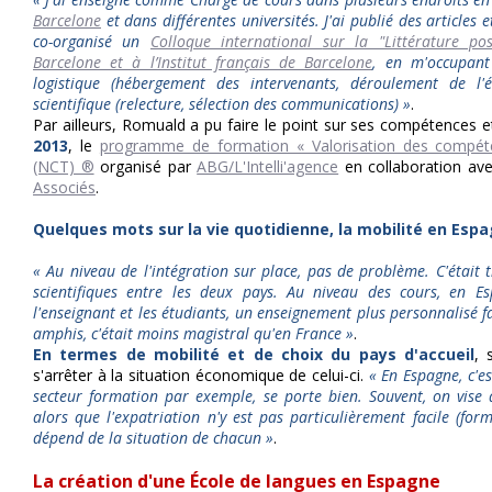
Barcelone
et dans différentes universités. J'ai publié des articles 
co-organisé un
Colloque international
sur la "Littérature pos
Barcelone et à l’Institut français de Barcelone
, en m'occupant
logistique (hébergement des intervenants, déroulement de l'é
scientifique (relecture, sélection des communications) »
.
Par ailleurs, Romuald a pu faire le point sur ses compétences e
2013
, le
programme de formation « Valorisation des compét
(NCT) ®
organisé par
ABG/L'Intelli'agence
en collaboration av
Associés
.
Quelques mots sur la vie quotidienne, la mobilité en Espa
« Au niveau de l'intégration sur place, pas de problème. C'était t
scientifiques entre les deux pays. Au niveau des cours, en Es
l'enseignant et les étudiants, un enseignement plus personnalisé f
amphis, c'était moins magistral qu'en France »
.
En termes de mobilité et de choix du pays d'accueil
, 
s'arrêter à la situation économique de celui-ci.
« En Espagne, c'es
secteur formation par exemple, se porte bien. Souvent, on vise
alors que l'expatriation n'y est pas particulièrement facile (forma
dépend de la situation de chacun »
.
La création d'une École de langues en Espagne