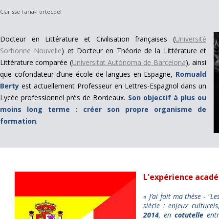
Clarisse Faria-Fortecoëf
Docteur en Littérature et Civilisation françaises (
Université
Sorbonne Nouvelle
) et Docteur en Théorie de la Littérature et
Littérature comparée (
Universitat Autònoma de Barcelona
), ainsi
que cofondateur d’une école de langues en Espagne,
Romuald
Berty
est actuellement Professeur en Lettres-Espagnol dans un
Lycée professionnel près de Bordeaux.
Son objectif à plus ou
moins long terme : créer son propre organisme de
formation
.
L'expérience acad
« J’ai fait ma thèse - "
siècle : enjeux culturel
2014
, en
cotutelle
entr