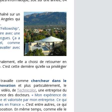
haîné sur un
Angeles qui
A
.
 "Fellowship",
aire avec une
logues. Ça a
nel, comme
vailler avec
nalement, elle a choisi de retourner en
C’est cette dernière qu’elle va privilégier
le travaille comme
chercheur dans le
novation
et plus particulièrement, le
t vidéo, de
Technicolor
, une entreprise du
rence des docteurs.
« Mon expérience de
 et valorisée par mon entreprise. Ce qui
ses en France »
. C’est entre autres, ce qui
oposition. En même temps, comme elle le