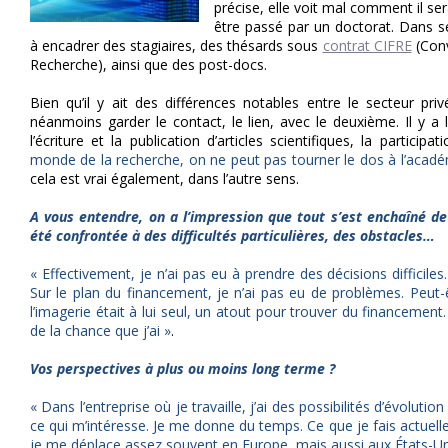
précise, elle voit mal comment il ser
être passé par un doctorat.
Dans se
à encadrer des stagiaires, des thésards sous
contrat CIFRE
(Conv
Recherche), ainsi que des post-docs.
Bien qu’il y ait des différences notables entre le secteur pri
néanmoins garder le contact, le lien, avec le deuxième. Il y a
l’écriture et la publication d’articles scientifiques, la particip
monde de la recherche, on ne peut pas tourner le dos à l’acad
cela est vrai également, dans l’autre sens.
A vous entendre, on a l’impression que tout s’est enchaîné de
été confrontée à des difficultés particulières, des obstacles…
« Effectivement, je n’ai pas eu à prendre des décisions difficile
Sur le plan du financement, je n’ai pas eu de problèmes. Peu
l’imagerie était à lui seul, un atout pour trouver du financement.
de la chance que j’ai »
.
Vos perspectives à plus ou moins long terme ?
« Dans l’entreprise où je travaille, j’ai des possibilités d’évolutio
ce qui m’intéresse. Je me donne du temps. Ce que je fais actuell
je me déplace assez souvent en Europe, mais aussi aux États-Un