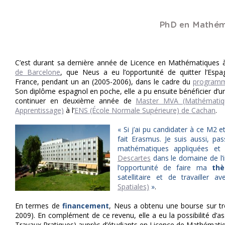
C’est durant sa dernière année de Licence en Mathématiques à 
de Barcelone
, que Neus a eu l’opportunité de quitter l’Esp
France, pendant un an (2005-2006), dans le cadre du
program
Son diplôme espagnol en poche, elle a pu ensuite bénéficier d’u
continuer en deuxième année de
Master MVA (Mathématiqu
Apprentissage)
à l’
ENS (École Normale Supérieure) de Cachan
.
« Si j’ai pu candidater à ce M2 e
fait Erasmus. Je suis aussi, p
mathématiques appliquées et 
Descartes
dans le domaine de l’i
l’opportunité de faire ma
thè
satellitaire et de travailler 
Spatiales)
»
.
En termes de
financement
, Neus a obtenu une bourse sur tr
2009). En complément de ce revenu, elle a eu la possibilité d’a
Travaux Pratiques) auprès d’étudiants en Licence de Mathématiq