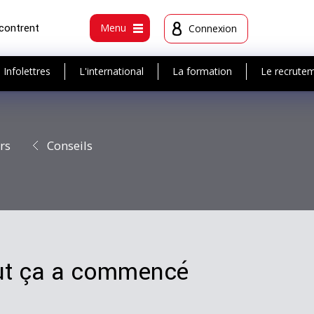
ncontrent
Menu
Connexion
Infolettres
L'international
La formation
Le recrute
rs
Conseils
tout ça a commencé