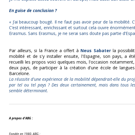
En guise de conclusion ?
« J’ai beaucoup bougé. Il ne faut pas avoir peur de la mobilité. C
C’est intéressant, enrichissant et surtout cela ouvre énorméme
Erasmus. Sans Erasmus, je ne serai sans doute pas partie d’Esp
Par ailleurs, si la France a offert à
Neus Sabater
la possibili
mobilité et de s'y installer ensuite, l'Espagne, son pays, a ét
recueilli les propos voici quelques mois, l'occasion notamment,
deux pays, de participer à la création d'une école de lang
Barcelone.
La réussite d'une expérience de la mobilité dépendrait-elle du proj
par tel ou tel pays ? Des deux certainement, mais dans tous les
semble déterminant.
A propos d'ABG :
Fondée en 1980, ABG :