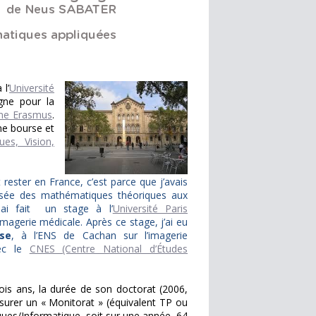
l’
Université
agne pour la
me Erasmus
.
ne bourse et
es, Vision,
t rester en France, c’est parce que j’avais
assée des mathématiques théoriques aux
ai fait un stage à l’
Université Paris
magerie médicale. Après ce stage, j’ai eu
se
, à l’ENS de Cachan sur l’imagerie
avec le
CNES (Centre National d’Études
ois ans, la durée de son doctorat (2006,
ssurer un « Monitorat » (équivalent TP ou
ues/Informatique, soit sur une année, 64