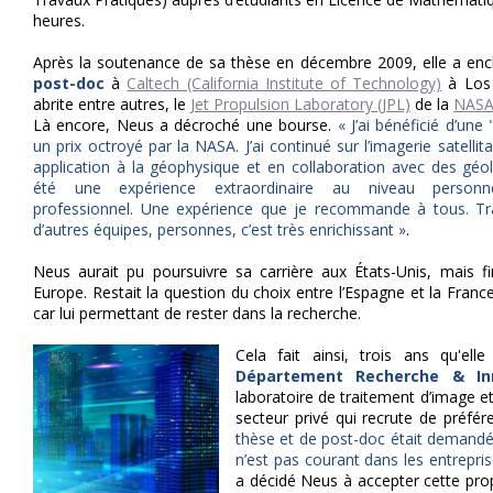
heures.
Après la soutenance de sa thèse en décembre 2009, elle a enc
post-doc
à
Caltech (California Institute of Technology)
à Los 
abrite entre autres, le
Jet Propulsion Laboratory (JPL)
de la
NAS
Là encore, Neus a décroché une bourse.
« J’ai bénéficié d’une
un prix octroyé par la NASA. J’ai continué sur l’imagerie satellit
application à la géophysique et en collaboration avec des géo
été une expérience extraordinaire au niveau person
professionnel. Une expérience que je recommande à tous. Tra
d’autres équipes, personnes, c’est très enrichissant »
.
Neus aurait pu poursuivre sa carrière aux États-Unis, mais fi
Europe. Restait la question du choix entre l’Espagne et la France. 
car lui permettant de rester dans la recherche.
Cela fait ainsi, trois ans qu'el
Département Recherche & In
laboratoire de traitement d’image e
secteur privé qui recrute de préfé
thèse et de post-doc était demandée
n’est pas courant dans les entrepri
a décidé Neus à accepter cette pr