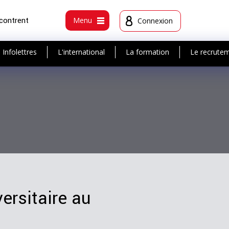
ncontrent
Menu
Connexion
Infolettres
L'international
La formation
Le recrute
ersitaire au