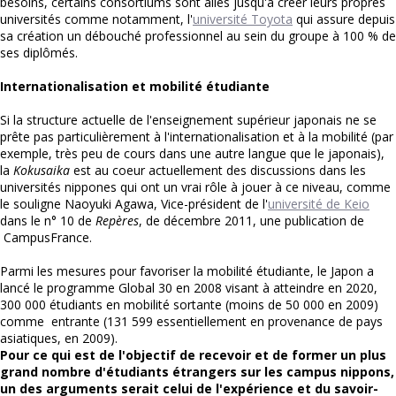
besoins, certains consortiums sont allés jusqu'à créer leurs propres
universités comme notamment, l'
université Toyota
qui assure depuis
sa création un débouché professionnel au sein du groupe à 100 % de
ses diplômés.
Internationalisation et mobilité étudiante
Si la structure actuelle de l'enseignement supérieur japonais ne se
prête pas particulièrement à l'internationalisation et à la mobilité (par
exemple, très peu de cours dans une autre langue que le japonais),
la
Kokusaika
est au coeur actuellement des discussions dans les
universités nippones qui ont un vrai rôle à jouer à ce niveau, comme
le souligne Naoyuki Agawa, Vice-président de l'
université de Keio
dans le n° 10 de
Repères
, de décembre 2011, une publication de
CampusFrance.
Parmi les mesures pour favoriser la mobilité étudiante, le Japon a
lancé le programme Global 30 en 2008 visant à atteindre en 2020,
300 000 étudiants en mobilité sortante (moins de 50 000 en 2009)
comme entrante (131 599 essentiellement en provenance de pays
asiatiques, en 2009).
Pour ce qui est de l'objectif de recevoir et de former un plus
grand nombre d'étudiants étrangers sur les campus nippons,
un des arguments serait celui de l'expérience et du savoir-