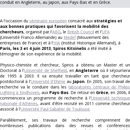
conduit en Angleterre, au Japon, aux Pays-Bas et en Grèce.
A l'occasion du
séminaire européen
consacré aux
stratégies et
aux bonnes pratiques qui favorisent la mobilité des
chercheurs
, organisé par l'
ABG
, le
British Council
et l'
UFA
(Université Franco-Allemande) au
Medef
(Mouvement des
entreprises de France) et à l'
IHA
(Institut Historique Allemand), à
Paris, les 3 et 4 juin 2013
,
Spiros Kitsinelis
a été invité à
témoigner de son expérience de la mobilité.
Physico-chimiste et chercheur, Spiros a obtenu un Master et un
Doctorat à l'
Université de Sheffield
, en
Angleterre
où il séjourner
de 1995 à 2003. Il va ensuite travailler en tant que chercheur
postdoctoral à l'
Université d'Ehime
au
Japon
. En 2005, son travail de
recherche va le conduire dans les
laboratoires centraux de Philip
Lighting à Eindhoven
, aux
Pays-Bas
. De retour en
Grèce
, en 2006, i
commencera un programme de recherche à l'
Université techniqu
nationale d'Athènes
, avant d'être recruté en 2011 comme chercheur
associé à l'
Université Paul Sabatier de Toulouse
.
Parallèlement, ses travaux de recherche comprennent de
nombreuses publications dans des revues et conférences