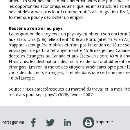
américain sont devenues moins déterminantes que par le passé
les opportunités économiques ainsi que les infrastructures scien
pèsent désormais plus lourd comme motifs à la migration. Bref,
former que pour y décrocher un emploi.
Rester ou rentrer au pays
La proportion de citoyens d’un pays ayant obtenu son doctorat à 
aux États-Unis (5 %), elle atteint 10 % au Portugal et 19 % en Ar
n’apparaissent guère mobiles et n’ont pas l’intention de l’être : 
envisagent de partir à l’étranger (contre 15 % des jeunes Canadie
docteurs étrangers au Canada et aux États-Unis sont 40 % à envi
États-Unis, les destinations des titulaires de doctorat diffèrent s
étrangers. Environ la moitié des citoyens américains opte pour l’
choix des docteurs étrangers, il reflète dans une certaine mesure 
16 % l’Europe.
Source : "Les caractéristiques du marché du travail et la mobililté
résultats pour sept pays",
OCDE
, février 2007.
Imprimer
Partager via