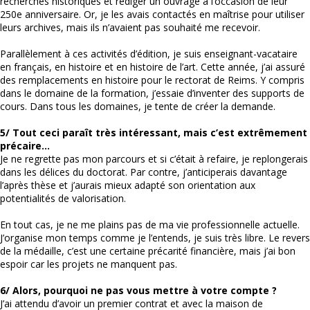
recherches historiques et rédiger un ouvrage à l’occasion de leur
250e anniversaire. Or, je les avais contactés en maîtrise pour utiliser
leurs archives, mais ils n’avaient pas souhaité me recevoir.
Parallèlement à ces activités d’édition, je suis enseignant-vacataire
en français, en histoire et en histoire de l’art. Cette année, j’ai assuré
des remplacements en histoire pour le rectorat de Reims. Y compris
dans le domaine de la formation, j’essaie d’inventer des supports de
cours. Dans tous les domaines, je tente de créer la demande.
5/ Tout ceci paraît très intéressant, mais c’est extrêmement
précaire…
Je ne regrette pas mon parcours et si c’était à refaire, je replongerais
dans les délices du doctorat. Par contre, j’anticiperais davantage
l’après thèse et j’aurais mieux adapté son orientation aux
potentialités de valorisation.
En tout cas, je ne me plains pas de ma vie professionnelle actuelle.
J’organise mon temps comme je l’entends, je suis très libre. Le revers
de la médaille, c’est une certaine précarité financière, mais j’ai bon
espoir car les projets ne manquent pas.
6/ Alors, pourquoi ne pas vous mettre à votre compte ?
J’ai attendu d’avoir un premier contrat et avec la maison de