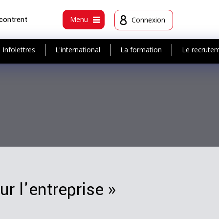
ncontrent
Menu
Connexion
Infolettres
L'international
La formation
Le recrute
r l'entreprise »