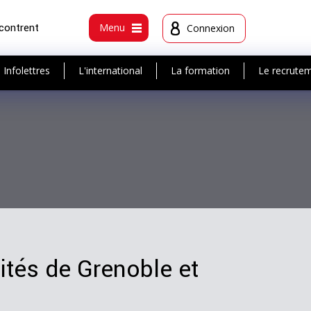
ncontrent
Menu
Connexion
Infolettres
L'international
La formation
Le recrute
ités de Grenoble et