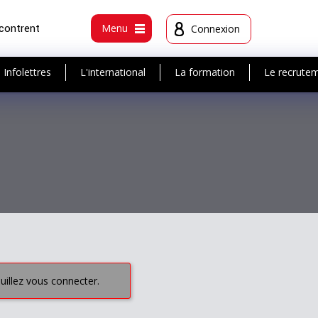
ncontrent
Menu
Connexion
Infolettres
L'international
La formation
Le recrute
euillez vous connecter.