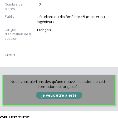
Nombre de
12
places
Public
- Etudiant ou diplômé bac+5 (master ou
ingénieur)
Langue
Français
d'animation de la
session
Gratuit
Nous vous alertons dès qu'une nouvelle session de cette
formation est organisée
Je veux être alerté