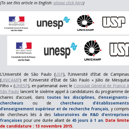
(To see this article in English:
please click here
)
L’Université de São Paulo (
USP
), l’Université d’Etat de Campinas
(
UNICAMP
) et l’Université d’État de São Paulo « Júlio de Mesquita
Filho » (
UNESP
), en partenariat avec le
Consulat Général de France 
São Paulo
lancent le sixième appel à candidatures du programme d
chaires d’accueil, dans
toutes les disciplines
, d’
enseignants
chercheurs
ou de
chercheurs d’établissements
d’enseignement supérieur et de recherche
français
, y compri
de chercheurs liés à des
laboratoires de R&D d’entreprises
françaises
pour une durée allant de
45 jours à 1 an
.
Date limit
de candidature : 13 novembre 2015
.