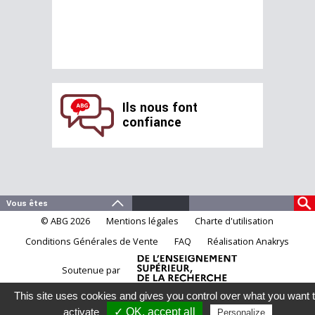
Ils nous font
confiance
© ABG 2026
Mentions légales
Charte d'utilisation
Conditions Générales de Vente
FAQ
Réalisation Anakrys
Soutenue par
This site uses cookies and gives you control over what you want 
activate
✓ OK, accept all
Personalize