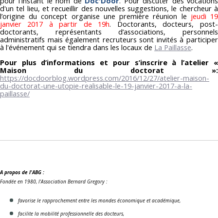
pour l'instant le nom de
Doc'Door
. Pour discuter des vocation
d'un tel lieu, et recueillir des nouvelles suggestions, le chercheur à
l’origine du concept organise une première réunion le
jeudi 1
janvier 2017 à partir de 19h
. Doctorants, docteurs, post-
doctorants, représentants d’associations, personnels
administratifs mais également recruteurs sont invités à participer
à l'événement qui se tiendra dans les locaux de
La Paillasse
.
Pour plus d’informations et pour s’inscrire à l’atelier «
Maison du doctorat »:
https://docdoorblog.wordpress.com/2016/12/27/atelier-maison-
du-doctorat-une-utopie-realisable-le-19-janvier-2017-a-la-
paillasse/
A propos de l'ABG :
Fondée en 1980, l'Association Bernard Gregory :
favorise le rapprochement entre les mondes économique et académique,
facilite la mobilité professionnelle des docteurs,