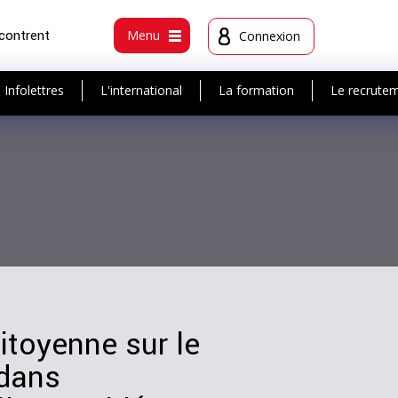
ncontrent
Menu
Connexion
Infolettres
L'international
La formation
Le recrute
citoyenne sur le
 dans