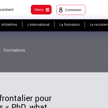
ncontrent
Menu
Connexion
Infolettres
L'international
La formation
Le recrute
Formations
frontalier pour
s « PhD, what