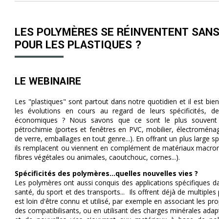
LES POLYMÈRES SE RÉINVENTENT SANS 
POUR LES PLASTIQUES ?
LE WEBINAIRE
Les "plastiques" sont partout dans notre quotidien et il est bien
les évolutions en cours au regard de leurs spécificités, d
économiques ? Nous savons que ce sont le plus souvent 
pétrochimie (portes et fenêtres en PVC, mobilier, électroménag
de verre, emballages en tout genre...). En offrant un plus large s
ils remplacent ou viennent en complément de matériaux macromo
fibres végétales ou animales, caoutchouc, cornes...).
Spécificités des polymères...quelles nouvelles vies ?
Les polymères ont aussi conquis des applications spécifiques d
santé, du sport et des transports... Ils offrent déjà de multipl
est loin d'être connu et utilisé, par exemple en associant les pr
des compatibilisants, ou en utilisant des charges minérales adap