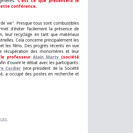
olymères.
C'est ce que présentera le
cette conférence.
de vie". Presque tous sont combustibles
met d'éviter facilement la présence de
n, leur recyclage en tant que matériaux
trielles. Cela concerne principalement les
 et les films. Des progrès récents en vue
ne récupération des monomères et leur
 le professeur
Alain Marty
(société
fin d'ouvrir le débat avec les participants.
re Cordier
(vice-président de la Société
té, a occupé des postes en recherche et
ences