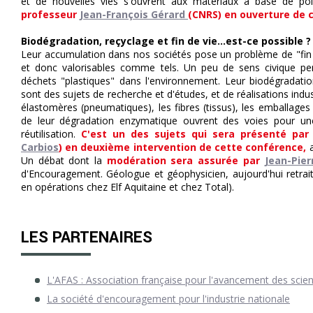
et de nouvelles vies s'ouvrent aux matériaux à base de p
professeur
Jean-François Gérard
(CNRS) en ouverture de 
Biodégradation, reçyclage et fin de vie...est-ce possible ?
Leur accumulation dans nos sociétés pose un problème de "fin 
et donc valorisables comme tels. Un peu de sens civique per
déchets "plastiques" dans l'environnement. Leur biodégradatio
sont des sujets de recherche et d'études, et de réalisations indus
élastomères (pneumatiques), les fibres (tissus), les emballages
de leur dégradation enzymatique ouvrent des voies pour u
réutilisation.
C'est un des sujets qui sera présenté par
Carbios
) en deuxième intervention de cette conférence,
a
Un débat dont la
modération sera assurée par
Jean-Pier
d'Encouragement. Géologue et géophysicien, aujourd'hui retrai
en opérations chez Elf Aquitaine et chez Total).
LES PARTENAIRES
L'AFAS : Association française pour l'avancement des sci
La société d'encouragement pour l'industrie nationale