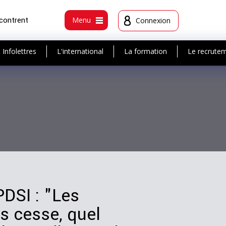
ncontrent
Menu
Connexion
Infolettres
L'international
La formation
Le recrute
PDSI : "Les
s cesse, quel