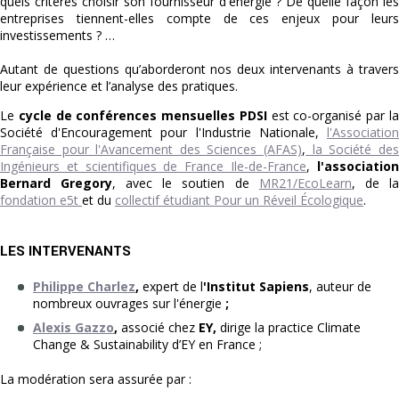
quels critères choisir son fournisseur d'énergie ? De quelle façon les
entreprises tiennent-elles compte de ces enjeux pour leurs
investissements ? …
Autant de questions qu’aborderont nos deux intervenants à travers
leur expérience et l’analyse des pratiques.
Le
cycle de conférences mensuelles PDSI
est co-organisé par l
Société d'Encouragement pour l'Industrie Nationale,
l'Association
Française pour l'Avancement des Sciences (AFAS)
,
la Société des
Ingénieurs et scientifiques de France Ile-de-France
,
l'associatio
Bernard Gregory
, avec le soutien de
MR21/EcoLearn
, de la
fondation e5t
et du
collectif étudiant Pour un Réveil Écologique
.
LES INTERVENANTS
Philippe Charlez
,
expert de l
'Institut Sapiens
, auteur de
nombreux ouvrages sur l'énergie
;
Alexis Gazzo
,
associé chez
EY,
dirige la practice Climate
Change & Sustainability d’EY en France ;
La modération sera assurée par :