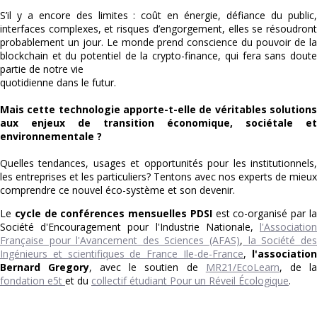
S’il y a encore des limites : coût en énergie, défiance du public,
interfaces complexes, et risques d’engorgement, elles se résoudront
probablement un jour. Le monde prend conscience du pouvoir de la
blockchain et du potentiel de la crypto-finance, qui fera sans doute
partie de notre vie
quotidienne dans le futur.
Mais cette technologie apporte-t-elle de véritables solutions
aux enjeux de transition économique, sociétale et
environnementale ?
Quelles tendances, usages et opportunités pour les institutionnels,
les entreprises et les particuliers? Tentons avec nos experts de mieux
comprendre ce nouvel éco-système et son devenir.
Le
cycle de conférences mensuelles PDSI
est co-organisé par l
Société d'Encouragement pour l'Industrie Nationale,
l'Association
Française pour l'Avancement des Sciences (AFAS)
,
la Société des
Ingénieurs et scientifiques de France Ile-de-France
,
l'associatio
Bernard Gregory
, avec le soutien de
MR21/EcoLearn
, de la
fondation e5t
et du
collectif étudiant Pour un Réveil Écologique
.